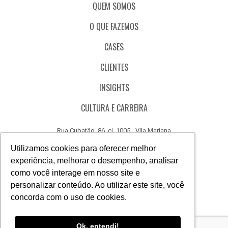
QUEM SOMOS
O QUE FAZEMOS
CASES
CLIENTES
INSIGHTS
CULTURA E CARREIRA
Rua Cubatão, 86, cj. 1005 - Vila Mariana
São Paulo - SP - Brasil - CEP 04013-000
Utilizamos cookies para oferecer melhor
experiência, melhorar o desempenho, analisar
CÓDIGO DE ÉTICA
como você interage em nosso site e
CANAL DE DENÚNCIAS
personalizar conteúdo. Ao utilizar este site, você
concorda com o uso de cookies.
(11) 3388.3040
Acesse
Acesse
Acesse
Acesse
Acesse
Acesse
Ok, entendi!