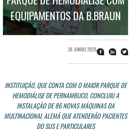
EQUIPAMENTOS DA B.BRAUN
26 JUNHO 2025
Compartilhar
Compart
T
esse
esse
e
post
post
n
no
no
j
Facebook
linkedin
INSTITUIÇÃO, QUE CONTA COM O MAIOR PARQUE DE
HEMODIÁLISE DE PERNAMBUCO, CONCLUIU A
INSTALAÇÃO DE 86 NOVAS MÁQUINAS DA
MULTINACIONAL ALEMÃ QUE ATENDERÃO PACIENTES
DO SUS E PARTICULARES