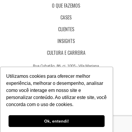
O QUE FAZEMOS
CASES
CLIENTES
INSIGHTS
CULTURA E CARREIRA
Rua Cubatão, 86, cj. 1005 - Vila Mariana
São Paulo - SP - Brasil - CEP 04013-000
Utilizamos cookies para oferecer melhor
experiência, melhorar o desempenho, analisar
CÓDIGO DE ÉTICA
como você interage em nosso site e
CANAL DE DENÚNCIAS
personalizar conteúdo. Ao utilizar este site, você
concorda com o uso de cookies.
(11) 3388.3040
Acesse
Acesse
Acesse
Acesse
Acesse
Acesse
Ok, entendi!
nosso
nosso
nosso
nosso
nosso
nosso
Facebook
Instagram
Linkedin
Whatsapp
Twitter
Canal