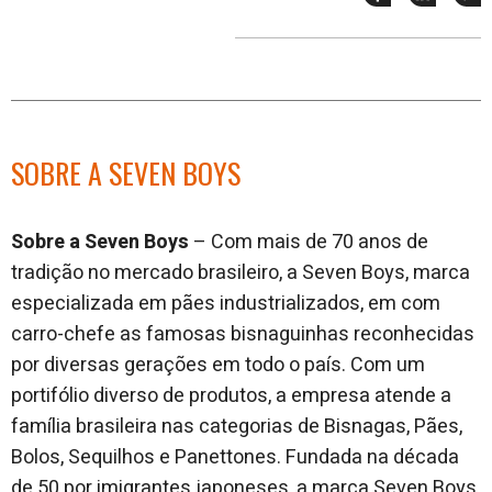
esse
esse
e
post
post
n
no
no
j
Facebook
linkedin
SOBRE A SEVEN BOYS
Sobre a Seven Boys
– Com mais de 70 anos de
tradição no mercado brasileiro, a Seven Boys, marca
especializada em pães industrializados, em com
carro-chefe as famosas bisnaguinhas reconhecidas
por diversas gerações em todo o país. Com um
portifólio diverso de produtos, a empresa atende a
família brasileira nas categorias de Bisnagas, Pães,
Bolos, Sequilhos e Panettones. Fundada na década
de 50 por imigrantes japoneses, a marca Seven Boys