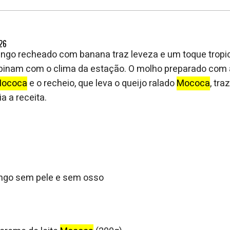
26
rango recheado com banana traz leveza e um toque tropic
inam com o clima da estação. O molho preparado com 
ococa
e o recheio, que leva o queijo ralado
Mococa
, tr
a a receita.
ango sem pele e sem osso