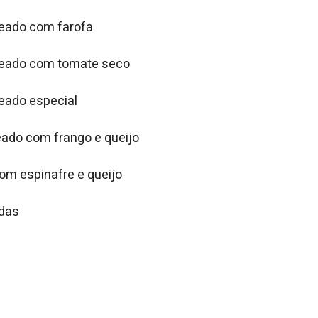
heado com farofa
cheado com tomate seco
heado especial
eado com frango e queijo
om espinafre e queijo
adas