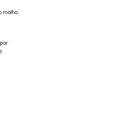
o molho.
 por
e.