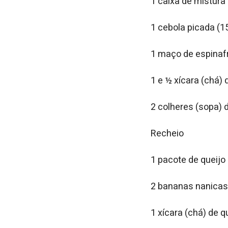
1 caixa de mistura
1 cebola picada (1
1 maço de espinafr
1 e ½ xícara (chá) 
2 colheres (sopa) 
Recheio
1 pacote de queijo
2 bananas nanicas
1 xícara (chá) de q