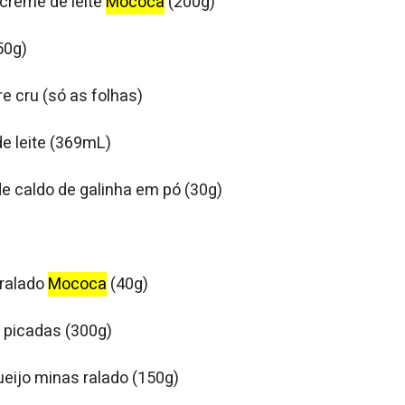
 creme de leite
Mococa
(200g)
50g)
e cru (só as folhas)
de leite (369mL)
de caldo de galinha em pó (30g)
 ralado
Mococa
(40g)
 picadas (300g)
ueijo minas ralado (150g)