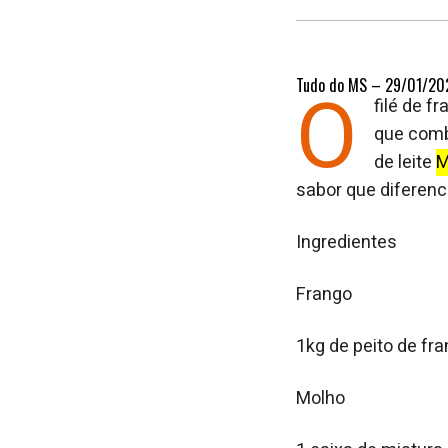
Tudo do MS – 29/01/20
O
filé de f
que comb
de leite
M
sabor que diferenci
Ingredientes
Frango
1kg de peito de fr
Molho