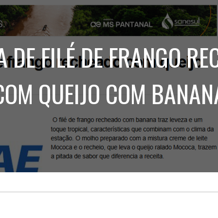
Treinamento
Stake
de
Aculturamento
Eventos
Corpo
Comunicação
Integrada
Relatórios de
A DE FILÉ DE FRANGO R
Susten
COM QUEIJO COM BANAN