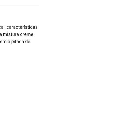
post
post
nova
no
no
janela
Facebook
linkedin
al, características
a mistura creme
azem a pitada de