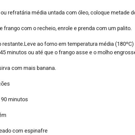
ou refratária média untada com óleo, coloque metade d
de frango com o recheio, enrole e prenda com um palito.
 restante.Leve ao forno em temperatura média (180ºC)
5 minutos ou até que o frango asse e o molho engross
e sirva com mais banana.
ções
 90 minutos
bém
heado com espinafre