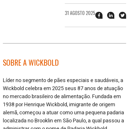
31 AGOSTO 2025
Compartilhar
Compart
T
esse
esse
e
post
post
n
no
no
j
Facebook
linkedin
SOBRE A WICKBOLD
L
íder no segmento de pães especiais e saudáveis, a
Wickbold celebra em 2025 seus 87 anos de atuação
no mercado brasileiro de alimentação. Fundada em
1938 por Henrique Wick
bold, imigrante de origem
alemã, começou a atuar como uma pequena padaria
localizada no Brooklin em São Paulo, a qual passou a
administrar com o nome de Padaria Wickbold.