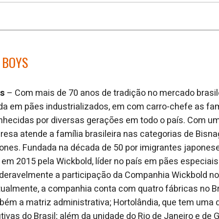
 BOYS
ys
– Com mais de 70 anos de tradição no mercado brasile
da em pães industrializados, em com carro-chefe as f
hecidas por diversas gerações em todo o país. Com um p
resa atende a família brasileira nas categorias de Bisna
tones. Fundada na década de 50 por imigrantes japones
em 2015 pela Wickbold, líder no país em pães especiais
eravelmente a participação da Companhia Wickbold no
Atualmente, a companhia conta com quatro fábricas no Br
bém a matriz administrativa; Hortolândia, que tem uma
ivas do Brasil; além da unidade do Rio de Janeiro e de 