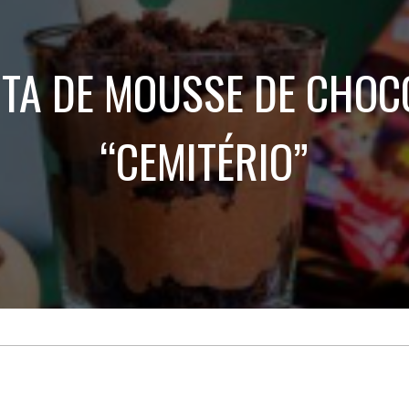
Treinamento
Stake
de
Aculturamento
Eventos
Corpo
Comunicação
ITA DE MOUSSE DE CHOC
Integrada
Relatórios de
Susten
“CEMITÉRIO”