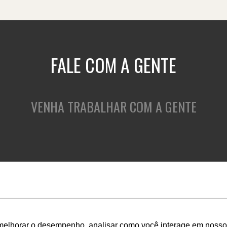
FALE COM A GENTE
VENHA TRABALHAR COM A GENTE
QUEM SOMOS
O QUE FAZEMOS
C
melhorar o desempenho, analisar como você interage em nosso sit