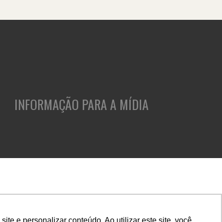
INFORMAÇÃO PARA A MÍDIA
ASES
CLIENTES
INSIGHTS
CULTURA E CARREIRA
e e personalizar conteúdo. Ao utilizar este site, você