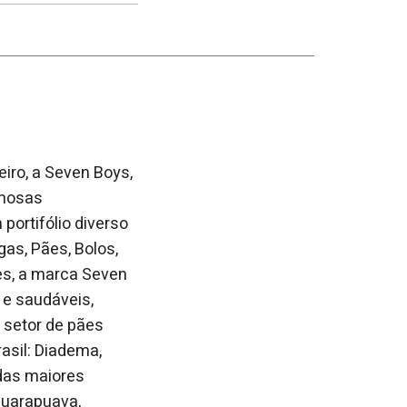
no
no
janela
Facebook
linkedin
iro, a Seven Boys,
amosas
ortifólio diverso
gas, Pães, Bolos,
es, a marca Seven
 e saudáveis,
 setor de pães
asil: Diadema,
 das maiores
Guarapuava,