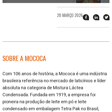
20 MARÇO 2026
Compartilhar
Compart
T
esse
esse
e
post
post
n
no
no
j
Facebook
linkedin
SOBRE A MOCOCA
Com 106 anos de história, a Mococa é uma indústria
brasileira referência no mercado de laticínios e líder
absoluta na categoria de Mistura Láctea
Condensada. Fundada em 1919, a empresa foi
pioneira na produção de leite em pó e leite
condensado em embalagem Tetra Pak no Brasil,