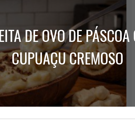
Treinamento
Stake
de
Aculturamento
Eventos
Corpo
Comunicação
Integrada
Relatórios de
EITA DE OVO DE PÁSCOA
Susten
CUPUAÇU CREMOSO