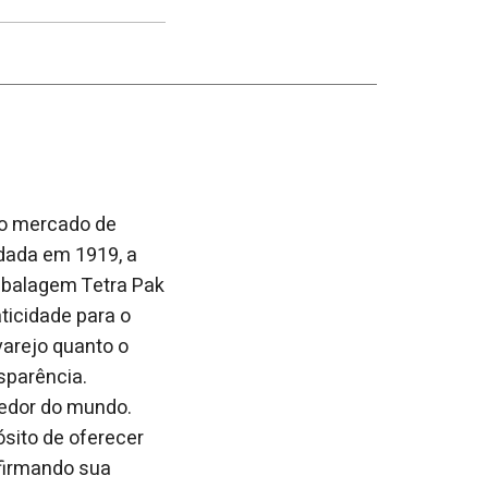
post
post
nova
no
no
janela
Facebook
linkedin
 no mercado de
ndada em 1919, a
mbalagem Tetra Pak
ticidade para o
varejo quanto o
sparência.
redor do mundo.
sito de oferecer
afirmando sua