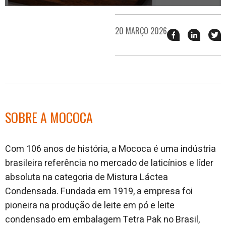
20 MARÇO 2026
Compartilhar
Compart
T
esse
esse
e
post
post
n
no
no
j
Facebook
linkedin
SOBRE A MOCOCA
Com 106 anos de história, a Mococa é uma indústria
brasileira referência no mercado de laticínios e líder
absoluta na categoria de Mistura Láctea
Condensada. Fundada em 1919, a empresa foi
pioneira na produção de leite em pó e leite
condensado em embalagem Tetra Pak no Brasil,