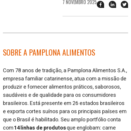
7 NOVEMBRO 2025
Compartilhar
Compart
T
esse
esse
e
post
post
n
no
no
j
Facebook
linkedin
SOBRE A PAMPLONA ALIMENTOS
Com 78 anos de tradição, a Pamplona Alimentos S.A.,
empresa familiar catarinense, atua com a missão de
produzir e fornecer alimentos práticos, saborosos,
saudáveis e de qualidade para os consumidores
brasileiros. Está presente em 26 estados brasileiros
e exporta cortes suínos para os principais países em
que o Brasil é habilitado. Seu amplo portfólio conta
com
14 linhas de produtos
que englobam: carne