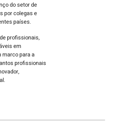
anço do setor de
s por colegas e
entes países.
e profissionais,
táveis em
 marco para a
antos profissionais
novador,
al.