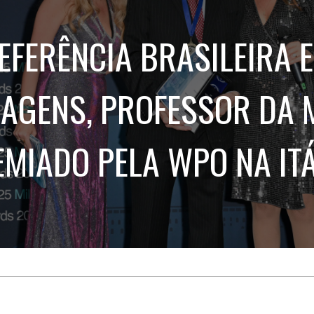
Treinamento
Stake
de
Aculturamento
Eventos
EFERÊNCIA BRASILEIRA 
Corpo
Comunicação
Integrada
Relatórios de
Susten
AGENS, PROFESSOR DA 
EMIADO PELA WPO NA ITÁ