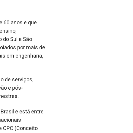
de 60 anos e que
ensino,
 do Sul e São
oiados por mais de
ais em engenharia,
o de serviços,
ção e pós-
mestres.
Brasil e está entre
nacionais
e CPC (Conceito