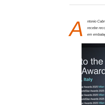
A
ntonio Cab
recebe reco
em embala