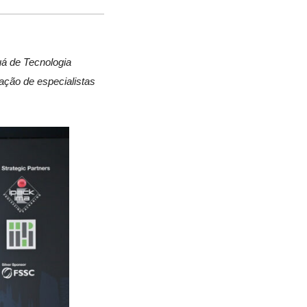
post
post
nova
no
no
janela
Facebook
linkedin
á de Tecnologia
ação de especialistas