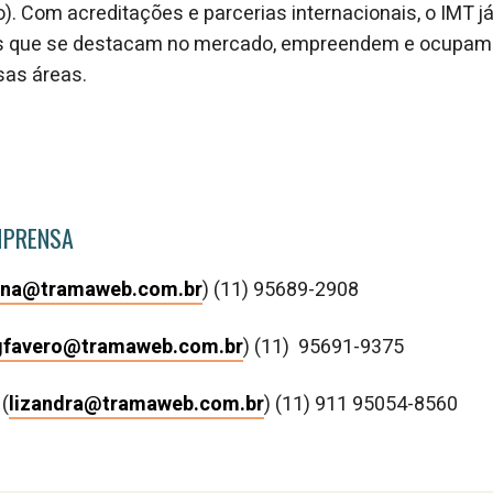
o). Com acreditações e parcerias internacionais, o IMT 
ais que se destacam no mercado, empreendem e ocupam
sas áreas.
MPRENSA
ana@tramaweb.com.br
) (11) 95689-2908
gfavero@tramaweb.com.br
) (11) 95691-9375
(
lizandra@tramaweb.com.br
) (11) 911 95054-8560