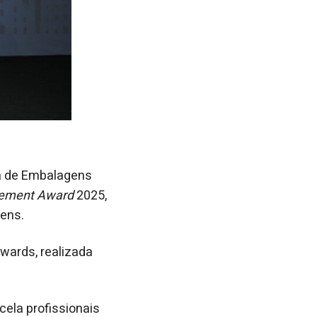
a de Embalagens
vement Award
2025,
ens.
wards, realizada
ela profissionais