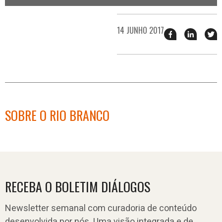
14 JUNHO 2017
Compartilhar
Compart
T
esse
esse
e
post
post
n
no
no
j
Facebook
linkedin
SOBRE O RIO BRANCO
RECEBA O BOLETIM DIÁLOGOS
Newsletter semanal com curadoria de conteúdo
desenvolvida por nós. Uma visão integrada e de