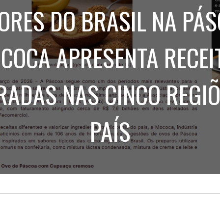
Treinamento
Stake
ORES DO BRASIL NA PÁS
de
Aculturamento
Eventos
Corpo
Comunicação
Integrada
Relatórios de
COCA APRESENTA RECEI
Susten
RADAS NAS CINCO REGI
PAÍS