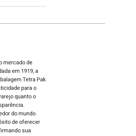
post
post
nova
no
no
janela
Facebook
linkedin
 no mercado de
ndada em 1919, a
mbalagem Tetra Pak
ticidade para o
varejo quanto o
sparência.
redor do mundo.
sito de oferecer
afirmando sua