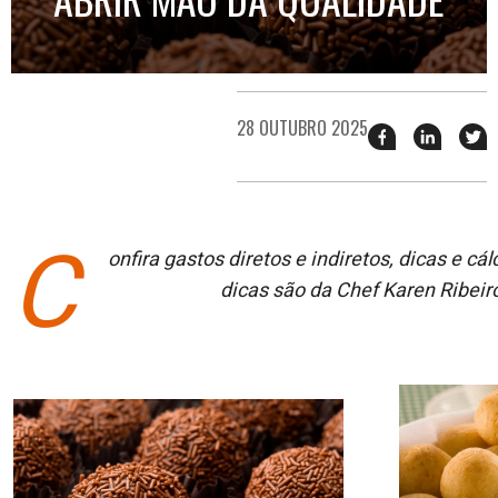
28 OUTUBRO 2025
Compartilhar
Compart
T
esse
esse
e
post
post
n
no
no
j
Facebook
linkedin
C
onfira
gastos diretos e indiretos, dicas e cá
dicas
são da
Chef Karen Ribeir