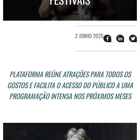
2 JUNHO 2025
Compartilhar
Compart
T
esse
esse
e
post
post
n
no
no
j
Facebook
linkedin
PLATAFORMA REÚNE ATRAÇÕES PARA TODOS OS
GOSTOS E FACILITA O ACESSO DO PÚBLICO A UMA
PROGRAMAÇÃO INTENSA NOS PRÓXIMOS MESES