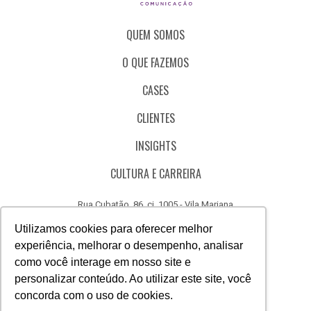
QUEM SOMOS
O QUE FAZEMOS
CASES
CLIENTES
INSIGHTS
CULTURA E CARREIRA
Rua Cubatão, 86, cj. 1005 - Vila Mariana
São Paulo - SP - Brasil - CEP 04013-000
Utilizamos cookies para oferecer melhor
experiência, melhorar o desempenho, analisar
CÓDIGO DE ÉTICA
como você interage em nosso site e
CANAL DE DENÚNCIAS
personalizar conteúdo. Ao utilizar este site, você
concorda com o uso de cookies.
(11) 3388.3040