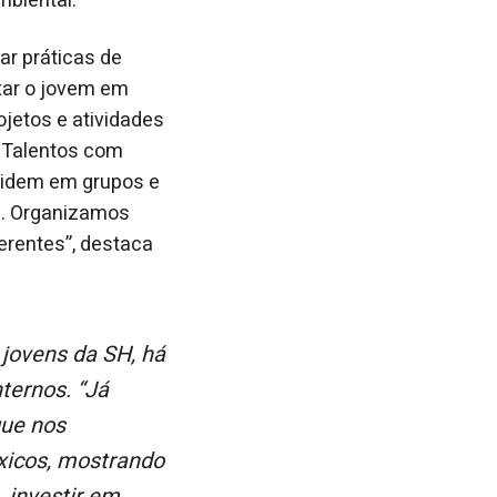
mbiental.
ar práticas de
xar o jovem em
ojetos e atividades
 Talentos com
videm em grupos e
a. Organizamos
erentes”, destaca
ternos. “Já
que nos
xicos, mostrando
, investir em