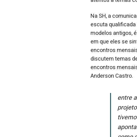
atentos a temas c
Na SH, a comunicaç
escuta qualificada
modelos antigos, é 
em que eles se si
encontros mensais
discutem temas de
encontros mensais
Anderson Castro.
Entre as iniciativas que já foram sugeridas pelos próprios jovens da SH, há
projeto
tivemo
aponta
como o 