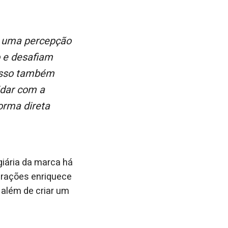
o e desafiam
 isso também
idar com a
orma direta
iária da marca há
gerações enriquece
 além de criar um