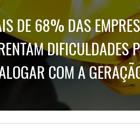
Treinamento
Stake
de
Aculturamento
Eventos
IS DE 68% DAS EMPRE
Corpo
Comunicação
Integrada
Relatórios de
Susten
RENTAM DIFICULDADES 
IALOGAR COM A GERAÇÃO