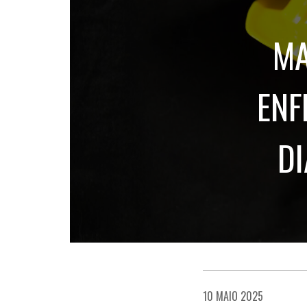
MA
ENF
D
10 MAIO 2025