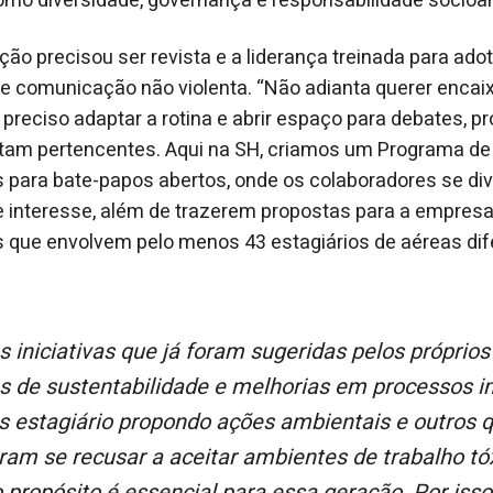
omo diversidade, governança e responsabilidade socioa
ão precisou ser revista e a liderança treinada para adot
 e comunicação não violenta. “Não adianta querer encai
preciso adaptar a rotina e abrir espaço para debates, pr
ntam pertencentes. Aqui na SH, criamos um Programa de
 para bate-papos abertos, onde os colaboradores se di
 interesse, além de trazerem propostas para a empres
 que envolvem pelo menos 43 estagiários de aéreas dif
s de sustentabilidade e melhorias em processos in
s estagiário propondo ações ambientais e outros 
ram se recusar a aceitar ambientes de trabalho tó
propósito é essencial para essa geração. Por isso