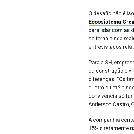
O desafio não é is
Ecossistema Grea
para lidar com as 
se torna ainda mai
entrevistados rela
Para a SH, empresa
da construção civi
diferenças. “Os ti
quatro ou até cinc
convivência só fun
Anderson Castro, 
A companhia conta
15% diretamente n