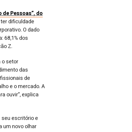
o de Pessoas”, do
ter dificuldade
rporativo. O dado
a: 68,1% dos
ção Z.
 o setor
ndimento das
fissionais de
alho e o mercado. A
a ouvir”, explica
seu escritório e
a um novo olhar