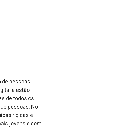
o de pessoas
ital e estão
as de todos os
 de pessoas. No
icas rígidas e
nais jovens e com