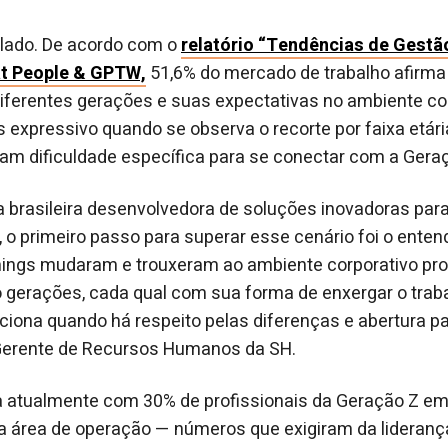
olado. De acordo com o
relatório “Tendências de Gestã
t People & GPTW,
51,6% do mercado de trabalho afirma 
diferentes gerações e suas expectativas no ambiente co
s expressivo quando se observa o recorte por faixa etári
tam dificuldade específica para se conectar com a Gera
 brasileira desenvolvedora de soluções inovadoras para
l, o primeiro passo para superar esse cenário foi o ente
mings mudaram e trouxeram ao ambiente corporativo pro
o gerações, cada qual com sua forma de enxergar o trab
ciona quando há respeito pelas diferenças e abertura par
Gerente de Recursos Humanos da SH.
 atualmente com 30% de profissionais da Geração Z em 
a área de operação — números que exigiram da lideranç