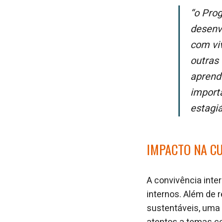
“O Programa de Formação de Talentos reforçou essa troca ao me permitir
desenv
com vi
outras 
aprendi
import
estagiá
IMPACTO NA CU
A convivência inte
internos. Além de r
sustentáveis, uma