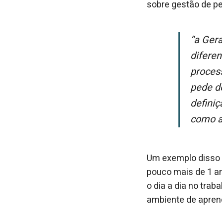
sobre gestão de p
“A Geração Z chega muito conectada, com ideias novas e uma percepção
diferen
proces
pede do
defini
como a
Um exemplo disso é
pouco mais de 1 an
o dia a dia no tra
ambiente de aprend