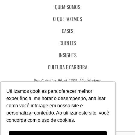
QUEM SOMOS
O QUE FAZEMOS
CASES
CLIENTES
INSIGHTS
CULTURA E CARREIRA
Rua Cubatão, 86, cj. 1005 - Vila Mariana
São Paulo - SP - Brasil - CEP 04013-000
Utilizamos cookies para oferecer melhor
experiência, melhorar o desempenho, analisar
CÓDIGO DE ÉTICA
como você interage em nosso site e
CANAL DE DENÚNCIAS
personalizar conteúdo. Ao utilizar este site, você
concorda com o uso de cookies.
(11) 3388.3040