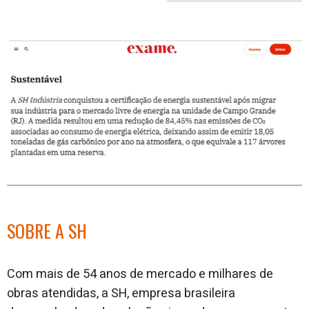
no
no
j
Facebook
linkedin
SOBRE A SH
Com mais de 54 anos de mercado e milhares de
obras atendidas, a SH, empresa brasileira