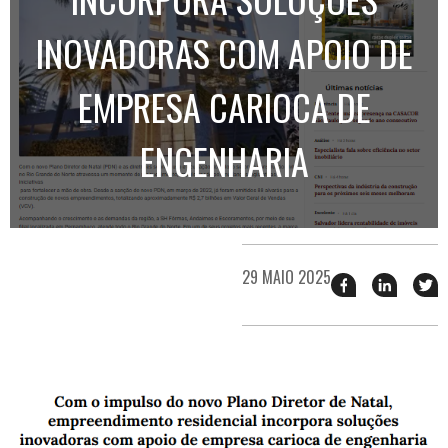
INOVADORAS COM APOIO DE
EMPRESA CARIOCA DE
ENGENHARIA
29 MAIO 2025
Compartilhar
Compart
T
esse
esse
e
post
post
n
no
no
j
Facebook
linkedin