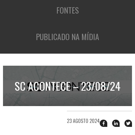
FONTES
PUBLICADO NA MÍDIA
SC ACONTECE – 23/08/24
23 AGOSTO 2024
Compartilhar
Compart
T
esse
esse
e
post
post
n