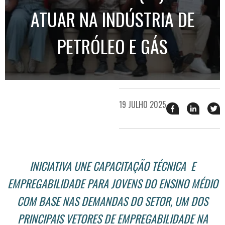
ATUAR NA INDÚSTRIA DE
PETRÓLEO E GÁS
19 JULHO 2025
Compartilhar
Compart
T
esse
esse
e
post
post
n
no
no
j
Facebook
linkedin
INICIATIVA UNE CAPACITAÇÃO TÉCNICA
E
EMPREGABILIDADE PARA JOVENS DO ENSINO MÉDIO
COM BASE NAS DEMANDAS DO SETOR, UM DOS
PRINCIPAIS VETORES DE EMPREGABILIDADE NA