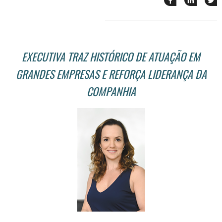
esse
esse
e
post
post
n
no
no
j
Facebook
linkedin
EXECUTIVA TRAZ HISTÓRICO DE ATUAÇÃO EM
GRANDES EMPRESAS E REFORÇA LIDERANÇA DA
COMPANHIA