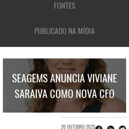
FONTES
PUBLICADO NA MÍDIA
SEAGEMS ANUNCIA VIVIANE
SARAIVA COMO NOVA CFO
20 OUTUBRO 2025
Compartilhar
Compart
T