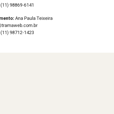
 (11) 98869-6141
imento:
Ana Paula Teixeira
a@tramaweb.com.br
 (11) 98712-1423