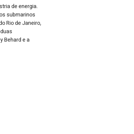
tria de energia.
los submarinos
 Rio de Janeiro,
 duas
y Behard e a