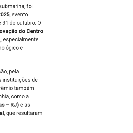
submarina, foi
2025
, evento
e 31 de outubro. O
ovação do Centro
,
especialmente
nológico e
ão, pela
 instituições de
 prêmio também
hia, como a
as – RJ)
e as
al
, que resultaram