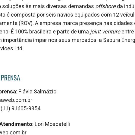
o soluções às mais diversas demandas
offshore
da indús
ota é composta por seis navios equipados com 12 veícu
amente (ROV). A empresa marca presença nas cidades do
iena. É 100% brasileira e parte de uma
joint venture
entre
m importância ímpar nos seus mercados: a Sapura Energ
vices Ltd.
MPRENSA
prensa
: Flávia Salmázio
amaweb.com.br
 (11) 91605-9354
 Atendimento
: Lori Moscatelli
aweb.com.br