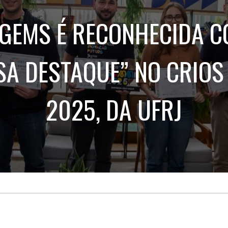
Treinamento
Stake
de
Aculturamento
GEMS É RECONHECIDA 
Eventos
Corpo
Comunicação
Integrada
Relatórios de
Susten
SA DESTAQUE” NO CRIOS
2025, DA UFRJ