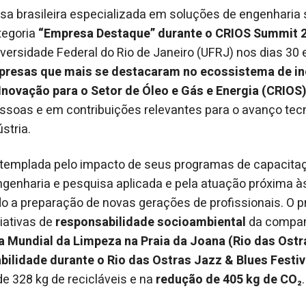
sa brasileira especializada em soluções de engenharia 
tegoria
“Empresa Destaque” durante o CRIOS Summit 
versidade Federal do Rio de Janeiro (UFRJ) nos dias 30 
resas que mais se destacaram no ecossistema de in
Inovação para o Setor de Óleo e Gás e Energia (CRIOS)
ssoas e em contribuições relevantes para o avanço tec
stria.
templada pelo impacto de seus programas de capacitaç
ngenharia e pesquisa aplicada e pela atuação próxima às
do a preparação de novas gerações de profissionais. O
iativas de
responsabilidade socioambiental
da compan
a Mundial da Limpeza na Praia da Joana (Rio das Ostr
bilidade durante o Rio das Ostras Jazz & Blues Festiv
de 328 kg de recicláveis e na
redução de 405 kg de CO₂
.