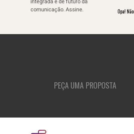
integrada e de futuro da
comunicação. Assine.
Opa! Não
PEÇA UMA PROPOSTA