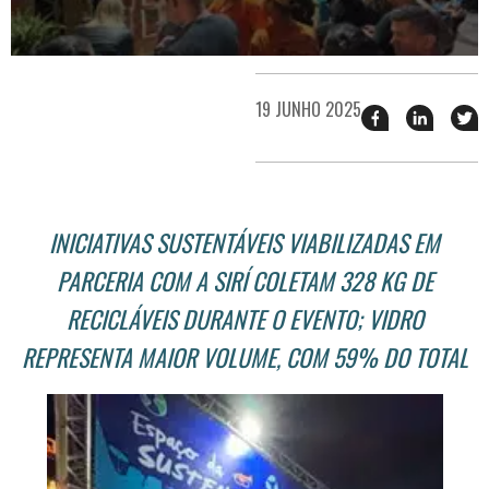
19 JUNHO 2025
Compartilhar
Compart
T
esse
esse
e
post
post
n
no
no
j
Facebook
linkedin
INICIATIVAS SUSTENTÁVEIS VIABILIZADAS EM
PARCERIA COM A SIRÍ COLETAM 328 KG DE
RECICLÁVEIS DURANTE O EVENTO; VIDRO
REPRESENTA MAIOR VOLUME, COM 59% DO TOTAL