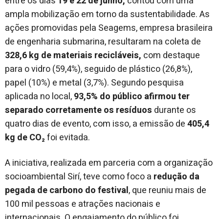
entre os dias
19 e 22 de junho,
contou com uma
ampla mobilização em torno da sustentabilidade. As
ações promovidas pela Seagems, empresa brasileira
de engenharia submarina, resultaram na coleta de
328,6 kg de materiais recicláveis,
com destaque
para o vidro (59,4%), seguido de plástico (26,8%),
papel (10%) e metal (3,7%). Segundo pesquisa
aplicada no local,
93,5% do público afirmou ter
separado corretamente os resíduos
durante os
quatro dias de evento, com isso, a emissão de
405,4
kg de CO₂
foi evitada.
A iniciativa, realizada em parceria com a organização
socioambiental Sirí, teve como foco a
redução da
pegada de carbono do festival
, que reuniu mais de
100 mil pessoas e atrações nacionais e
internacionais. O engajamento do público foi