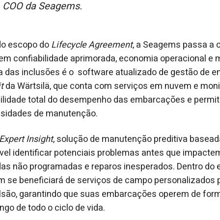
, COO da Seagems.
do escopo do
Lifecycle Agreement
, a Seagems passa a 
 em confiabilidade aprimorada, economia operacional e m
a das inclusões é o software atualizado de gestão de ene
t
da Wärtsilä, que conta com serviços em nuvem e mon
bilidade total do desempenho das embarcações e permit
ssidades de manutenção.
Expert Insight
, solução de manutenção preditiva basea
ível identificar potenciais problemas antes que impacte
as não programadas e reparos inesperados. Dentro do 
se beneficiará de serviços de campo personalizados 
lsão, garantindo que suas embarcações operem de form
ngo de todo o ciclo de vida.