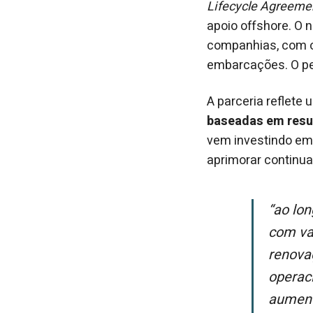
Lifecycle Agreeme
apoio offshore. O n
companhias, com o 
embarcações. O ped
A parceria reflete
baseadas em resul
vem investindo em 
aprimorar continua
“Ao longo dos anos, a Wärtsilä tem prestado serviços de alta qualidade e
com va
renova
operac
aumento