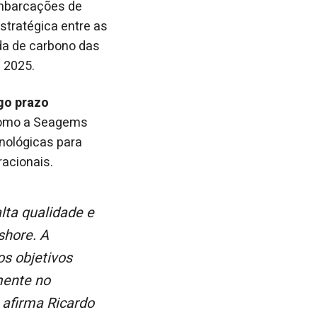
 embarcações de
stratégica entre as
da de carbono das
e 2025.
go prazo
como a Seagems
cnológicas para
acionais.
shore. A
s objetivos
mente no
, afirma Ricardo