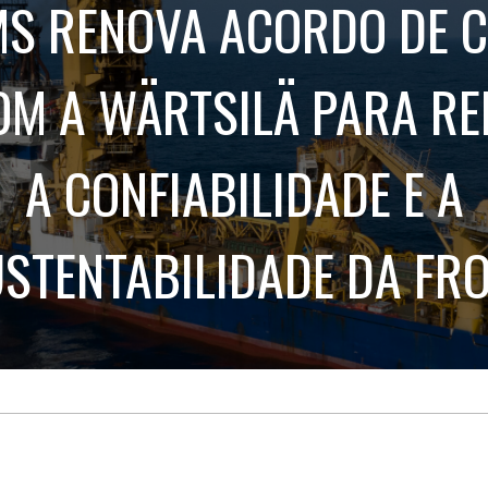
S RENOVA ACORDO DE C
Treinamento
Stake
de
Aculturamento
Eventos
Corpo
Comunicação
Integrada
OM A WÄRTSILÄ PARA R
Relatórios de
Susten
A CONFIABILIDADE E A
STENTABILIDADE DA FR