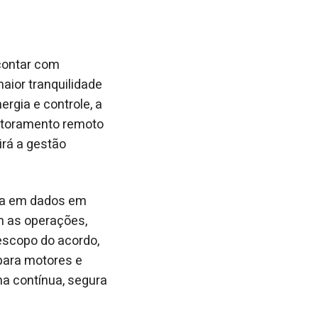
contar com
aior tranquilidade
rgia e controle, a
itoramento remoto
irá a gestão
da em dados em
m as operações,
escopo do acordo,
para motores e
a contínua, segura