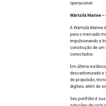
operacional.
Wärtsilä Marine – 
A Wärtsilä Marine 
para o mercado mar
impulsionando a t
construção de um e
conectados.
Em última instânci
descarbonizado e s
de propulsão, tecn
digitais, além de 
Seu portfólio é su
soluções de ciclo 