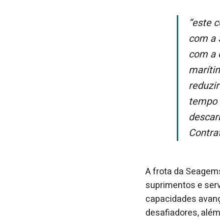
“Este contrato renovado fortalece ainda mais nossa parceria de longa data
com a 
com a 
marítim
reduzi
tempo 
descar
Contra
A frota da Seagem
suprimentos e ser
capacidades avanç
desafiadores, alé