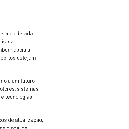
e ciclo de vida
ústria,
ambém apoia a
e portos estejam
umo a um futuro
motores, sistemas
 e tecnologias
os de atualização,
de global de