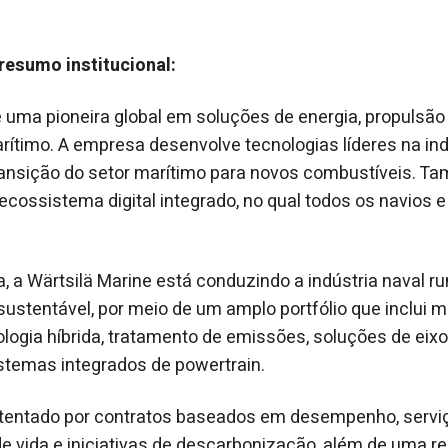
resumo institucional:
é uma pioneira global em soluções de energia, propulsão 
ítimo. A empresa desenvolve tecnologias líderes na ind
ransição do setor marítimo para novos combustíveis. T
cossistema digital integrado, no qual todos os navios 
a, a Wärtsilä Marine está conduzindo a indústria naval r
ustentável, por meio de um amplo portfólio que inclui 
ologia híbrida, tratamento de emissões, soluções de eixo
sistemas integrados de powertrain.
stentado por contratos baseados em desempenho, serviç
de vida e iniciativas de descarbonização, além de uma re