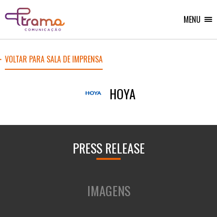
Ir
Ir
Voltar
para
para
para
o
o
MENU
Home
menu
conteúdo
do
do
site
site
VOLTAR PARA SALA DE IMPRENSA
HOYA
PRESS RELEASE
IMAGENS