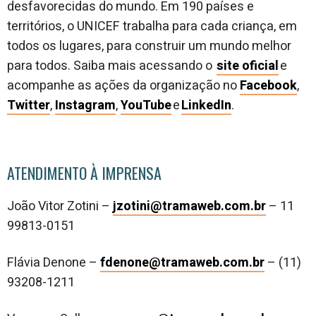
desfavorecidas do mundo. Em 190 países e
territórios, o UNICEF trabalha para cada criança, em
todos os lugares, para construir um mundo melhor
para todos. Saiba mais acessando o
site oficial
e
acompanhe as ações da organização no
Facebook
,
Twitter
,
Instagram
,
YouTube
e
LinkedIn
.
ATENDIMENTO À IMPRENSA
João Vitor Zotini –
jzotini@tramaweb.com.br
– 11
99813-0151
Flávia Denone –
fdenone@tramaweb.com.br
– (11)
93208-1211