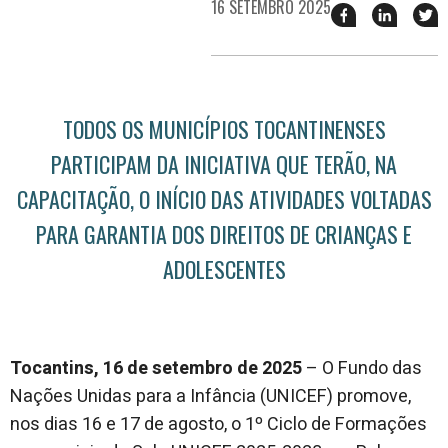
16 SETEMBRO 2025
Compartilhar
Compart
T
esse
esse
e
post
post
n
no
no
j
Facebook
linkedin
TODOS OS MUNICÍPIOS TOCANTINENSES
PARTICIPAM DA INICIATIVA QUE TERÃO, NA
CAPACITAÇÃO, O INÍCIO DAS ATIVIDADES VOLTADAS
PARA GARANTIA DOS DIREITOS DE CRIANÇAS E
ADOLESCENTES
Tocantins, 16 de setembro de 2025
– O Fundo das
Nações Unidas para a Infância (UNICEF) promove,
nos dias 16 e 17 de agosto, o 1º Ciclo de Formações