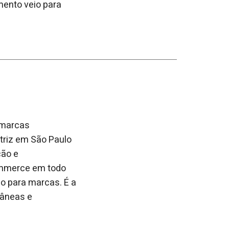
mento veio para
 marcas
atriz em São Paulo
ção e
commerce em todo
ão para marcas. É a
tâneas e