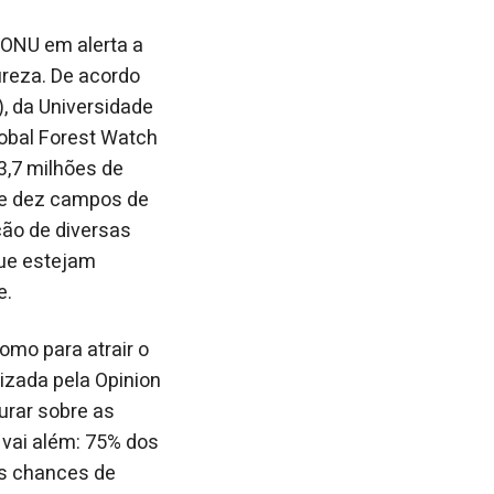
a ONU em alerta a
reza. De acordo
, da Universidade
obal Forest Watch
3,7 milhões de
 de dez campos de
ão de diversas
ue estejam
e.
mo para atrair o
izada pela Opinion
urar sobre as
 vai além: 75% dos
s chances de