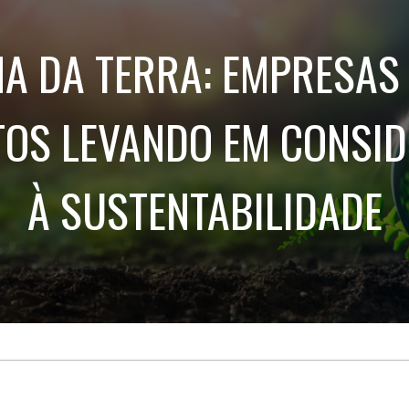
Treinamento
Stake
de
Aculturamento
Eventos
A DA TERRA: EMPRESAS
Corpo
Comunicação
Integrada
Relatórios de
Susten
OS LEVANDO EM CONSI
À SUSTENTABILIDADE