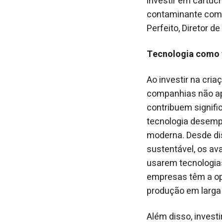
investir em cartu
contaminante como
Perfeito, Diretor d
Tecnologia como 
Ao investir na cri
companhias não a
contribuem signifi
tecnologia desemp
moderna. Desde dis
sustentável, os av
usarem tecnologia
empresas têm a op
produção em larga
Além disso, inves