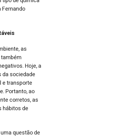
 tipo de química
a Fernando
táveis
mbiente, as
s também
egativos. Hoje, a
s da sociedade
 e transporte
. Portanto, ao
te corretos, as
s hábitos de
s uma questão de