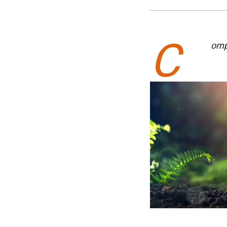
C
omp