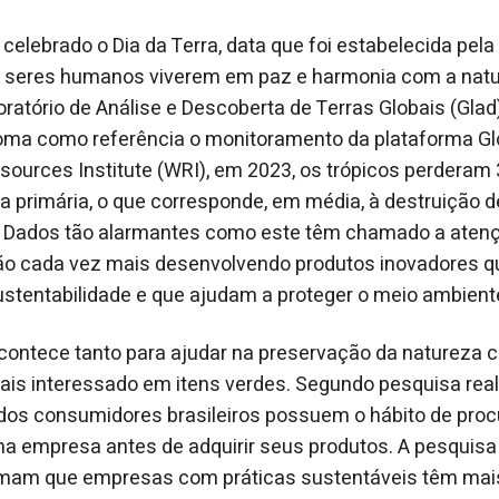
é celebrado o Dia da Terra, data que foi estabelecida pel
 seres humanos viverem em paz e harmonia com a natu
atório de Análise e Descoberta de Terras Globais (Glad)
toma como referência o monitoramento da plataforma Gl
sources Institute (WRI), em 2023, os trópicos perderam 
ta primária, o que corresponde, em média, à destruição
o. Dados tão alarmantes como este têm chamado a atenç
o cada vez mais desenvolvendo produtos inovadores q
stentabilidade e que ajudam a proteger o meio ambient
ontece tanto para ajudar na preservação da natureza co
ais interessado em itens verdes. Segundo pesquisa real
dos consumidores brasileiros possuem o hábito de proc
a empresa antes de adquirir seus produtos. A pesquisa
mam que empresas com práticas sustentáveis têm mai