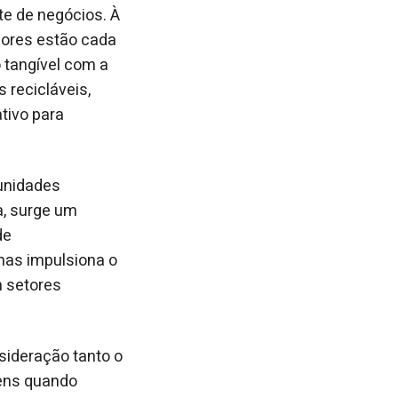
te de negócios. À
dores estão cada
tangível com a
 recicláveis,
tivo para
tunidades
, surge um
de
nas impulsiona o
 setores
ideração tanto o
gens quando