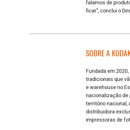
falamos de produt
ficar”, conclui o D
SOBRE A KODA
Fundada em 2020, a
tradicionais que v
e warehouse no Esp
nacionalização de 
território naciona
distribuidora exclu
impressoras de fo