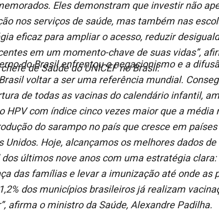
memorados. Eles demonstram que investir não ap
ção nos serviços de saúde, mas também nas escol
gia eficaz para ampliar o acesso, reduzir desigual
centes em um momento-chave de suas vidas”, afi
erno do Brasil enfrentou o negacionismo e a difus
 chefe de Saúde do UNICEF no Brasil.
 Brasil voltar a ser uma referência mundial. Cons
tura de todas as vacinas do calendário infantil, am
 o HPV com índice cinco vezes maior que a média m
trodução do sarampo no país que cresce em paíse
s Unidos. Hoje, alcançamos os melhores dados de 
l dos últimos nove anos com uma estratégia clara:
ça das famílias e levar a imunização até onde as 
81,2% dos municípios brasileiros já realizam vaci
”, afirma o ministro da Saúde, Alexandre Padilha.