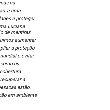
enas na
as, é uma
dades e proteger
rma Luciana
ão de mentiras
eguimos aumentar
pliar a proteção
undial e evitar
s como os
cobertura
 recuperar a
pessoas estão.
nação em ambiente