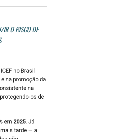
post
post
nova
no
no
janela
Facebook
linkedin
ZIR O RISCO DE
S
CEF no Brasil
) e na promoção da
consistente na
, protegendo-os de
1% em 2025
. Já
 mais tarde — a