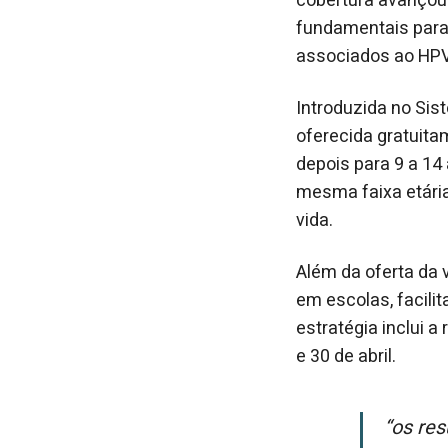
cobertura avanço
fundamentais para 
associados ao HPV,
Introduzida no Sis
oferecida gratuita
depois para 9 a 14
mesma faixa etária
vida.
Além da oferta da 
em escolas, facili
estratégia inclui 
e 30 de abril.
“Os resultados do Brasil em relação à imunização contra o HPV merecem