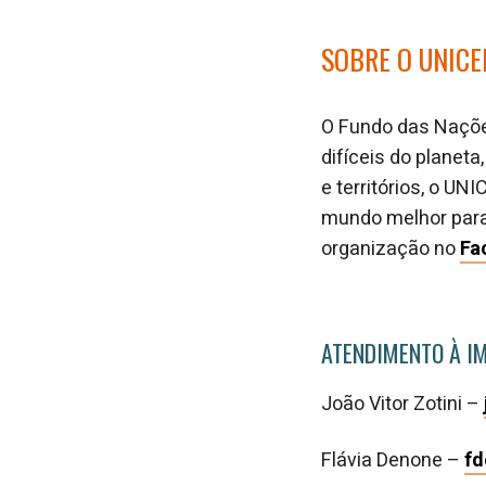
SOBRE O UNICE
O Fundo das Naçõe
difíceis do planet
e territórios, o UN
mundo melhor para
organização no
Fa
ATENDIMENTO À I
João Vitor Zotini –
Flávia Denone –
f