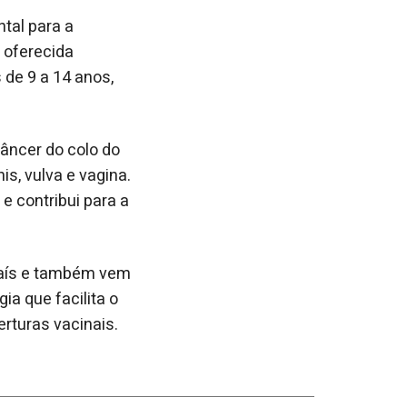
tal para a
é oferecida
de 9 a 14 anos,
câncer do colo do
s, vulva e vagina.
e contribui para a
 país e também vem
a que facilita o
rturas vacinais.