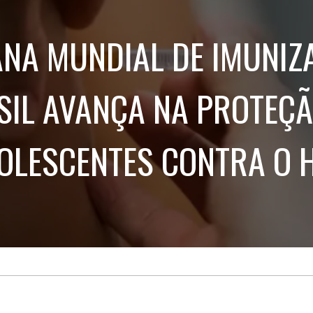
Treinamento
Stake
de
Aculturamento
Eventos
NA MUNDIAL DE IMUNIZ
Corpo
Comunicação
Integrada
Relatórios de
Susten
SIL AVANÇA NA PROTEÇÃ
OLESCENTES CONTRA O 