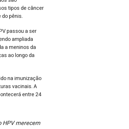
dos são
sos tipos de câncer
 do pênis.
HPV passou a ser
sendo ampliada
ida a meninos da
ças ao longo da
tido na imunização
uras vacinais. A
contecerá entre 24