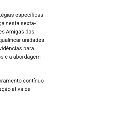
tégias específicas
ça nesta sexta-
ades Amigas das
qualificar unidades
vidências para
ços e a abordagem
itoramento contínuo
ação ativa de