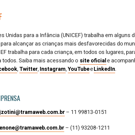
F
s Unidas para a Infância (UNICEF) trabalha em alguns 
a, para alcançar as crianças mais desfavorecidas do mu
ICEF trabalha para cada criança, em todos os lugares, pa
 todos. Saiba mais acessando o
site oficial
e acompanh
cebook
,
Twitter
,
Instagram
,
YouTube
e
LinkedIn
.
MPRENSA
jzotini@tramaweb.com.br
– 11 99813-0151
denone@tramaweb.com.br
– (11) 93208-1211