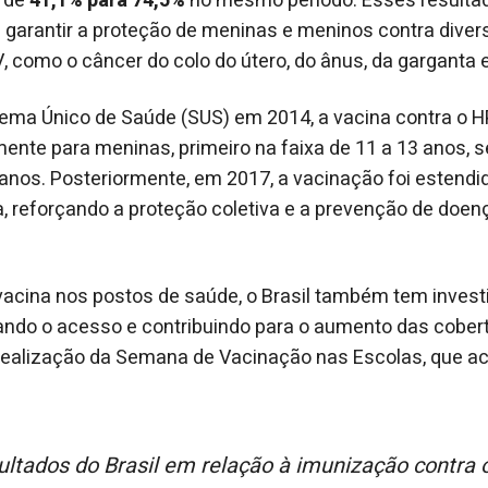
u de
41,1% para 74,5%
no mesmo período. Esses resulta
garantir a proteção de meninas e meninos contra diver
 como o câncer do colo do útero, do ânus, da garganta e
tema Único de Saúde (SUS) em 2014, a vacina contra o 
mente para meninas, primeiro na faixa de 11 a 13 anos, 
 anos. Posteriormente, em 2017, a vacinação foi estend
, reforçando a proteção coletiva e a prevenção de doen
vacina nos postos de saúde, o Brasil também tem inves
tando o acesso e contribuindo para o aumento das cobert
a realização da Semana de Vacinação nas Escolas, que a