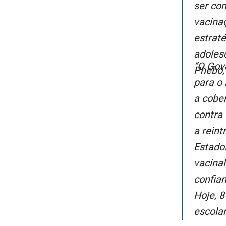
ser co
vacina
estraté
adoles
“O Gov
Phebo,
para o
a cober
contra
a rein
Estado
vacina
confian
Hoje, 
escolar