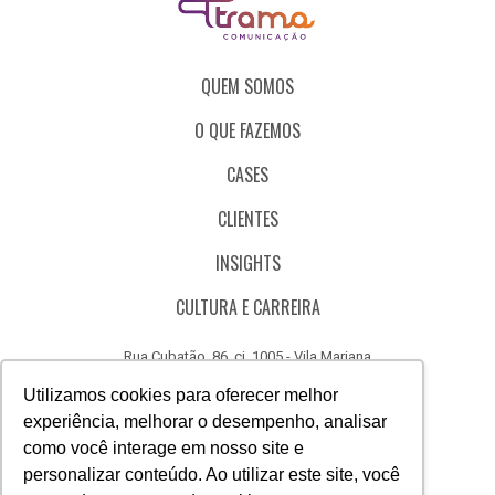
QUEM SOMOS
O QUE FAZEMOS
CASES
CLIENTES
INSIGHTS
CULTURA E CARREIRA
Rua Cubatão, 86, cj. 1005 - Vila Mariana
São Paulo - SP - Brasil - CEP 04013-000
Utilizamos cookies para oferecer melhor
experiência, melhorar o desempenho, analisar
CÓDIGO DE ÉTICA
como você interage em nosso site e
CANAL DE DENÚNCIAS
personalizar conteúdo. Ao utilizar este site, você