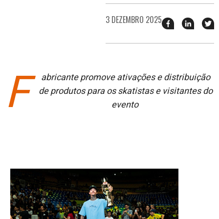
3 DEZEMBRO 2025
Compartilhar
Compart
T
esse
esse
e
post
post
n
no
no
j
Facebook
linkedin
F
abricante promove ativações e distribuição
de produtos para os skatistas e visitantes do
evento