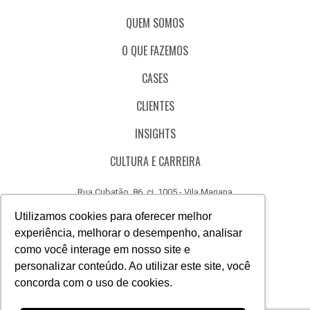
QUEM SOMOS
O QUE FAZEMOS
CASES
CLIENTES
INSIGHTS
CULTURA E CARREIRA
Rua Cubatão, 86, cj. 1005 - Vila Mariana
São Paulo - SP - Brasil - CEP 04013-000
Utilizamos cookies para oferecer melhor
experiência, melhorar o desempenho, analisar
CÓDIGO DE ÉTICA
como você interage em nosso site e
CANAL DE DENÚNCIAS
personalizar conteúdo. Ao utilizar este site, você
concorda com o uso de cookies.
(11) 3388.3040