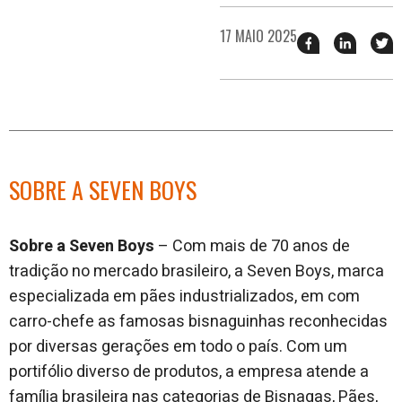
17 MAIO 2025
Compartilhar
Compart
T
esse
esse
e
post
post
n
no
no
j
Facebook
linkedin
SOBRE A SEVEN BOYS
Sobre a Seven Boys
– Com mais de 70 anos de
tradição no mercado brasileiro, a Seven Boys, marca
especializada em pães industrializados, em com
carro-chefe as famosas bisnaguinhas reconhecidas
por diversas gerações em todo o país. Com um
portifólio diverso de produtos, a empresa atende a
família brasileira nas categorias de Bisnagas, Pães,