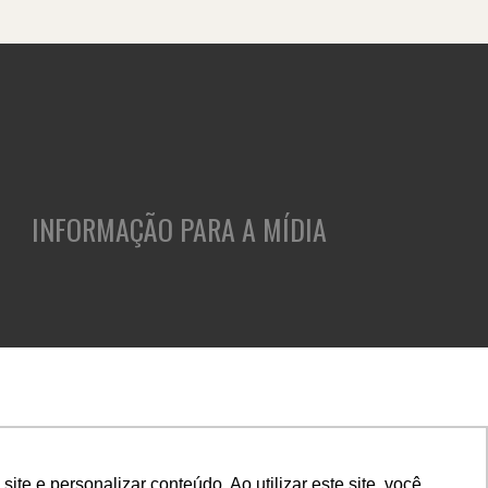
INFORMAÇÃO PARA A MÍDIA
ASES
CLIENTES
INSIGHTS
CULTURA E CARREIRA
e e personalizar conteúdo. Ao utilizar este site, você