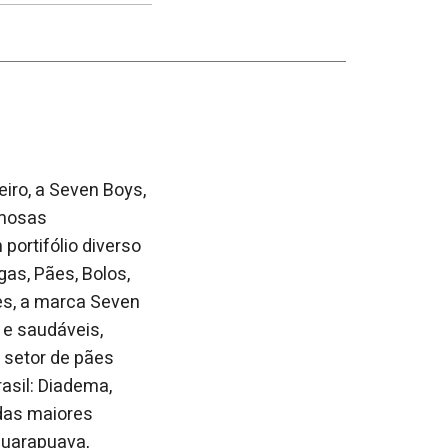
no
no
janela
Facebook
linkedin
iro, a Seven Boys,
amosas
ortifólio diverso
gas, Pães, Bolos,
es, a marca Seven
 e saudáveis,
 setor de pães
asil: Diadema,
 das maiores
Guarapuava,