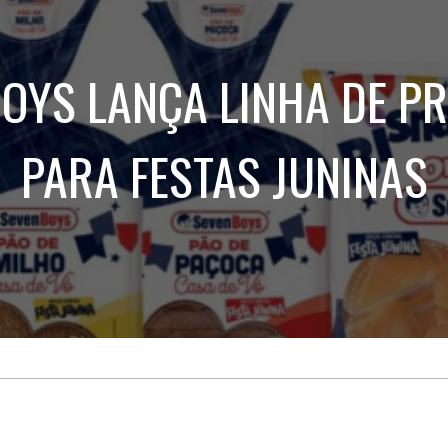
Treinamento
Stake
de
Aculturamento
Eventos
Corpo
Comunicação
BOYS LANÇA LINHA DE P
Integrada
Relatórios de
Susten
PARA FESTAS JUNINAS