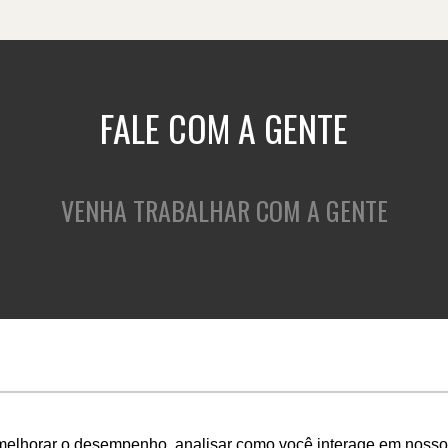
FALE COM A GENTE
VENHA TRABALHAR COM A GENTE
QUEM SOMOS
O QUE FAZEMOS
C
melhorar o desempenho, analisar como você interage em nosso sit