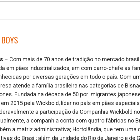
 BOYS
ys
– Com mais de 70 anos de tradição no mercado brasile
da em pães industrializados, em com carro-chefe as f
hecidas por diversas gerações em todo o país. Com um p
resa atende a família brasileira nas categorias de Bisna
tones. Fundada na década de 50 por imigrantes japones
em 2015 pela Wickbold, líder no país em pães especiais
eravelmente a participação da Companhia Wickbold no
Atualmente, a companhia conta com quatro fábricas no Br
bém a matriz administrativa; Hortolândia, que tem uma
ivas do Brasil; além da unidade do Rio de Janeiro e de 