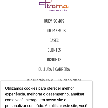
QUEM SOMOS
O QUE FAZEMOS
CASES
CLIENTES
INSIGHTS
CULTURA E CARREIRA
Rua Cubatão, 86, cj. 1005 - Vila Mariana
São Paulo - SP - Brasil - CEP 04013-000
Utilizamos cookies para oferecer melhor
experiência, melhorar o desempenho, analisar
CÓDIGO DE ÉTICA
como você interage em nosso site e
CANAL DE DENÚNCIAS
personalizar conteúdo. Ao utilizar este site, você