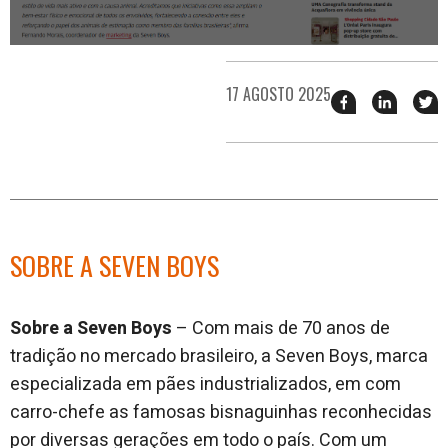
17 AGOSTO 2025
Compartilhar
Compart
T
esse
esse
e
post
post
n
no
no
j
Facebook
linkedin
SOBRE A SEVEN BOYS
Sobre a Seven Boys
– Com mais de 70 anos de
tradição no mercado brasileiro, a Seven Boys, marca
especializada em pães industrializados, em com
carro-chefe as famosas bisnaguinhas reconhecidas
por diversas gerações em todo o país. Com um