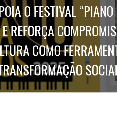
Treinamento
Stake
POIA O FESTIVAL “PIANO
de
Aculturamento
Eventos
Corpo
Comunicação
Integrada
Relatórios de
 E REFORÇA COMPROMI
Susten
LTURA COMO FERRAMEN
TRANSFORMAÇÃO SOCIA