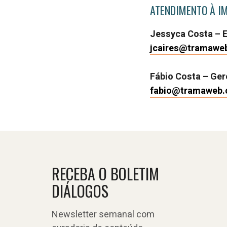
ATENDIMENTO À I
Jessyca Costa – 
jcaires@tramawe
Fábio Costa – Ge
fabio@tramaweb.
RECEBA O BOLETIM
DIÁLOGOS
Newsletter semanal com