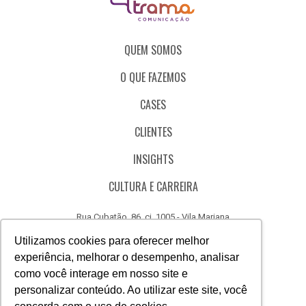
QUEM SOMOS
O QUE FAZEMOS
CASES
CLIENTES
INSIGHTS
CULTURA E CARREIRA
Rua Cubatão, 86, cj. 1005 - Vila Mariana
São Paulo - SP - Brasil - CEP 04013-000
Utilizamos cookies para oferecer melhor
experiência, melhorar o desempenho, analisar
CÓDIGO DE ÉTICA
como você interage em nosso site e
CANAL DE DENÚNCIAS
personalizar conteúdo. Ao utilizar este site, você