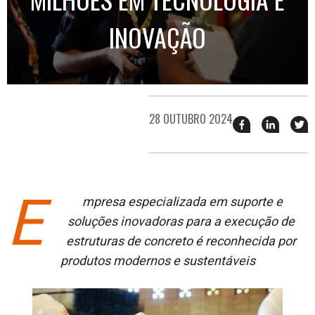
INOVAÇÃO
28 OUTUBRO 2024
Compartilhar
Compart
T
esse
esse
e
post
post
n
no
no
j
Facebook
linkedin
E
mpresa especializada em suporte e
soluções inovadoras para a execução de
estruturas de concreto é reconhecida por
produtos modernos e sustentáveis