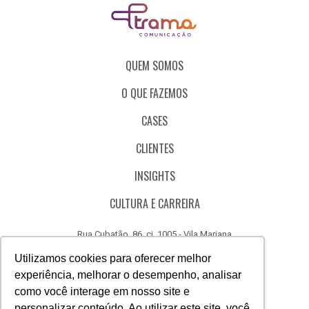
QUEM SOMOS
O QUE FAZEMOS
CASES
CLIENTES
INSIGHTS
CULTURA E CARREIRA
Rua Cubatão, 86, cj. 1005 - Vila Mariana
São Paulo - SP - Brasil - CEP 04013-000
Utilizamos cookies para oferecer melhor
experiência, melhorar o desempenho, analisar
CÓDIGO DE ÉTICA
como você interage em nosso site e
CANAL DE DENÚNCIAS
personalizar conteúdo. Ao utilizar este site, você