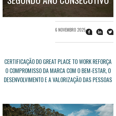
6 NOVEMBRO 2025
Compartilhar
Compart
T
esse
esse
e
post
post
n
no
no
j
Facebook
linkedin
CERTIFICAÇÃO DO GREAT PLACE TO WORK REFORÇA
O COMPROMISSO DA MARCA COM O BEM-ESTAR, O
DESENVOLVIMENTO E A VALORIZAÇÃO DAS PESSOAS