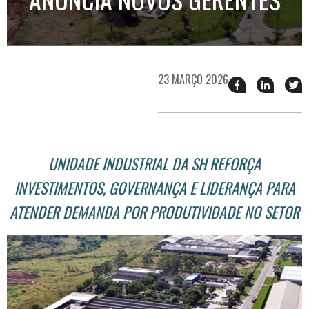
23 MARÇO 2026
Compartilhar
Compart
T
esse
esse
e
post
post
n
no
no
j
Facebook
linkedin
UNIDADE INDUSTRIAL DA SH REFORÇA
INVESTIMENTOS, GOVERNANÇA E LIDERANÇA PARA
ATENDER DEMANDA POR PRODUTIVIDADE NO SETOR