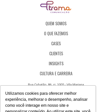
QUEM SOMOS
O QUE FAZEMOS
CASES
CLIENTES
INSIGHTS
CULTURA E CARREIRA
Rua Cubatão, 86, cj. 1005 - Vila Mariana
São Paulo - SP - Brasil - CEP 04013-000
Utilizamos cookies para oferecer melhor
experiência, melhorar o desempenho, analisar
CÓDIGO DE ÉTICA
como você interage em nosso site e
CANAL DE DENÚNCIAS
personalizar conteúdo. Ao utilizar este site, você