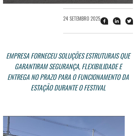
24 SETEMBRO 2025
Compartilhar
Compart
T
esse
esse
e
post
post
n
no
no
j
Facebook
linkedin
EMPRESA FORNECEU SOLUÇÕES ESTRUTURAIS QUE
GARANTIRAM SEGURANÇA, FLEXIBILIDADE E
ENTREGA NO PRAZO PARA O FUNCIONAMENTO DA
ESTAÇÃO DURANTE O FESTIVAL