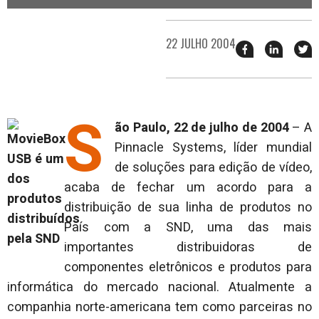
22 JULHO 2004
Compartilhar
Compart
T
esse
esse
e
post
post
n
no
no
j
Facebook
linkedin
S
ão Paulo, 22 de julho de 2004
– A
Pinnacle Systems, líder mundial
de soluções para edição de vídeo,
acaba de fechar um acordo para a
distribuição de sua linha de produtos no
País com a SND, uma das mais
importantes distribuidoras de
componentes eletrônicos e produtos para
informática do mercado nacional. Atualmente a
companhia norte-americana tem como parceiras no