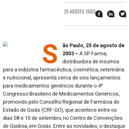
25 AGOSTO 2003
Compartilhar
Compart
T
esse
esse
e
post
post
n
no
no
j
Facebook
linkedin
S
ão Paulo, 25 de agosto de
2003 –
A SP Farma,
distribuidora de insumos
para a indústria farmacêutica, cosmética, veterinária
e nutricional, apresenta cerca de seis lançamentos
para medicamentos genéricos durante o 4º
Congresso Brasileiro de Medicamentos Genéricos,
promovido pelo Conselho Regional de Farmácia do
Estado de Goiás (CRF-GO), que acontece entre os
dias 08 e 10 de setembro, no Centro de Convenções
de Goiânia, em Goiás. Entre as novidades, o destaque