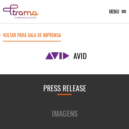
Ir
Ir
Voltar
para
para
para
o
o
MENU
Home
menu
conteúdo
do
do
site
site
VOLTAR PARA SALA DE IMPRENSA
AVID
PRESS RELEASE
IMAGENS