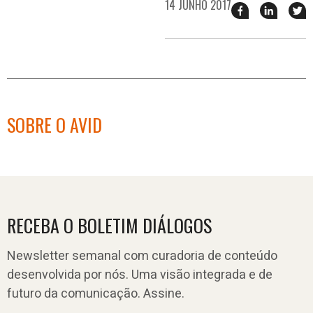
14 JUNHO 2017
Compartilhar
Compart
T
esse
esse
e
post
post
n
no
no
j
Facebook
linkedin
SOBRE O AVID
RECEBA O BOLETIM DIÁLOGOS
Newsletter semanal com curadoria de conteúdo
desenvolvida por nós. Uma visão integrada e de
futuro da comunicação. Assine.