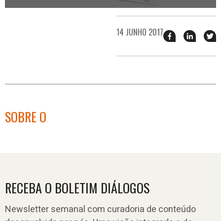
14 JUNHO 2017
Compartilhar
Compart
T
esse
esse
e
post
post
n
no
no
j
Facebook
linkedin
SOBRE O
RECEBA O BOLETIM DIÁLOGOS
Newsletter semanal com curadoria de conteúdo