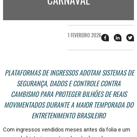
1 FEVEREIRO 2026
Compartilhar
Compart
T
esse
esse
e
post
post
n
no
no
j
Facebook
linkedin
PLATAFORMAS DE INGRESSOS ADOTAM SISTEMAS DE
SEGURANÇA, DADOS E CONTROLE CONTRA
CAMBISMO PARA PROTEGER BILHÕES DE REAIS
MOVIMENTADOS DURANTE A MAIOR TEMPORADA DO
ENTRETENIMENTO BRASILEIRO
Com ingressos vendidos meses antes da folia e um