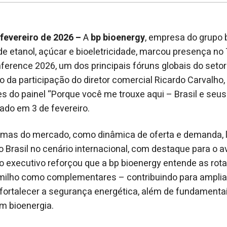
 fevereiro de 2026 –
A
bp bioenergy
, empresa do grupo
de
etanol, açúcar e bioeletricidade,
marcou presença no 
ference 2026, um dos principais fóruns globais do setor
io da participação do diretor comercial Ricardo Carvalh
s do painel “Porque você me trouxe aqui – Brasil e seu
zado em 3 de fevereiro.
temas do mercado, como dinâmica de oferta e demanda, l
o Brasil no cenário internacional, com destaque para o 
 o executivo reforçou que a bp bioenergy entende as rota
milho como complementares – contribuindo para ampliar
fortalecer a segurança energética, além de fundamentai
em bioenergia.