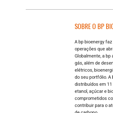
SOBRE O BP B
A bp bioenergy faz
operações que abr
Globalmente, a bp 
gás, além de desen
elétricos, bioener
do seu portfólio. 
distribuídos em 11
etanol, açúcar e bi
comprometidos com
contribuir para o
de carbono.