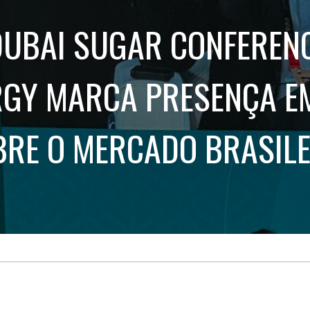
Treinamento
Stake
de
Aculturamento
DUBAI SUGAR CONFERENC
Eventos
Corpo
Comunicação
Integrada
Relatórios de
Susten
RGY MARCA PRESENÇA EM
BRE O MERCADO BRASILE