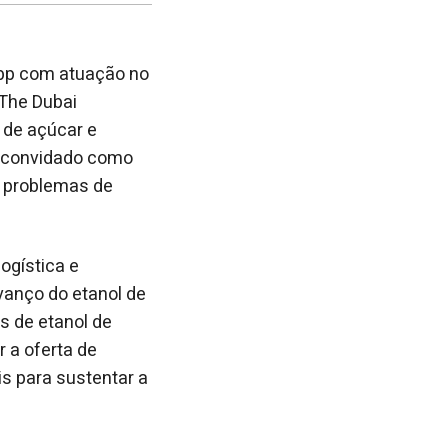
no
no
janela
Facebook
linkedin
 bp com atuação no
The Dubai
 de açúcar e
o, convidado como
s problemas de
ogística e
avanço do etanol de
s de etanol de
 a oferta de
s para sustentar a