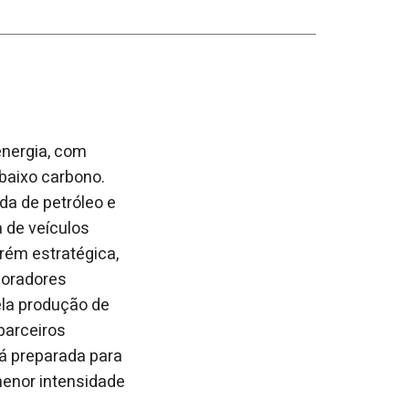
energia, com
baixo carbono.
da de petróleo e
 de veículos
rém estratégica,
boradores
ela produção de
parceiros
á preparada para
menor intensidade