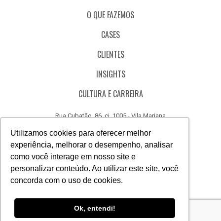
O QUE FAZEMOS
CASES
CLIENTES
INSIGHTS
CULTURA E CARREIRA
Rua Cubatão, 86, cj. 1005 - Vila Mariana
São Paulo - SP - Brasil - CEP 04013-000
Utilizamos cookies para oferecer melhor
experiência, melhorar o desempenho, analisar
CÓDIGO DE ÉTICA
como você interage em nosso site e
CANAL DE DENÚNCIAS
personalizar conteúdo. Ao utilizar este site, você
concorda com o uso de cookies.
(11) 3388.3040
Acesse
Acesse
Acesse
Acesse
Acesse
Acesse
Ok, entendi!
nosso
nosso
nosso
nosso
nosso
nosso