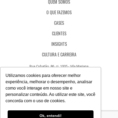
QUEM SOMOS
O QUE FAZEMOS
CASES
CLIENTES
INSIGHTS
CULTURA E CARREIRA
Rua Cubatão, 86, cj. 1005 - Vila Mariana
São Paulo - SP - Brasil - CEP 04013-000
Utilizamos cookies para oferecer melhor
experiência, melhorar o desempenho, analisar
CÓDIGO DE ÉTICA
como você interage em nosso site e
CANAL DE DENÚNCIAS
personalizar conteúdo. Ao utilizar este site, você
concorda com o uso de cookies.
(11) 3388.3040
Acesse
Acesse
Acesse
Acesse
Acesse
Acesse
Ok, entendi!