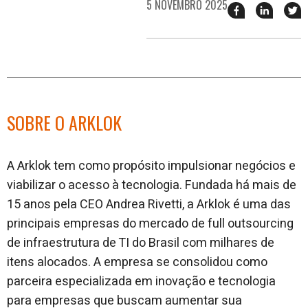
5 NOVEMBRO 2025
Compartilhar
Compart
T
esse
esse
e
post
post
n
no
no
j
Facebook
linkedin
SOBRE O ARKLOK
A Arklok tem como propósito impulsionar negócios e
viabilizar o acesso à tecnologia. Fundada há mais de
15 anos pela CEO Andrea Rivetti, a Arklok é uma das
principais empresas do mercado de full outsourcing
de infraestrutura de TI do Brasil com milhares de
itens alocados. A empresa se consolidou como
parceira especializada em inovação e tecnologia
para empresas que buscam aumentar sua