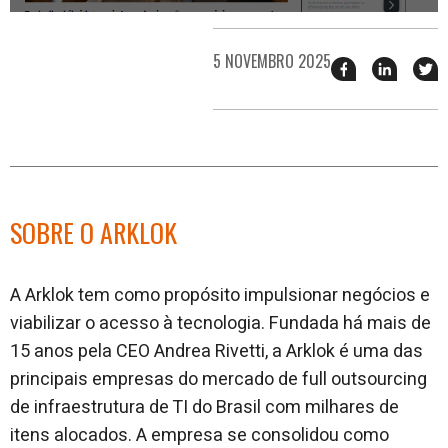
5 NOVEMBRO 2025
Compartilhar
Compart
T
esse
esse
e
post
post
n
no
no
j
Facebook
linkedin
SOBRE O ARKLOK
A Arklok tem como propósito impulsionar negócios e
viabilizar o acesso à tecnologia. Fundada há mais de
15 anos pela CEO Andrea Rivetti, a Arklok é uma das
principais empresas do mercado de full outsourcing
de infraestrutura de TI do Brasil com milhares de
itens alocados. A empresa se consolidou como