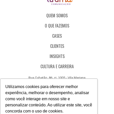
QUEM SOMOS
O QUE FAZEMOS
CASES
CLIENTES
INSIGHTS
CULTURA E CARREIRA
Rua Cubatão, 86, cj. 1005 - Vila Mariana
São Paulo - SP - Brasil - CEP 04013-000
Utilizamos cookies para oferecer melhor
experiência, melhorar o desempenho, analisar
CÓDIGO DE ÉTICA
como você interage em nosso site e
CANAL DE DENÚNCIAS
personalizar conteúdo. Ao utilizar este site, você
concorda com o uso de cookies.