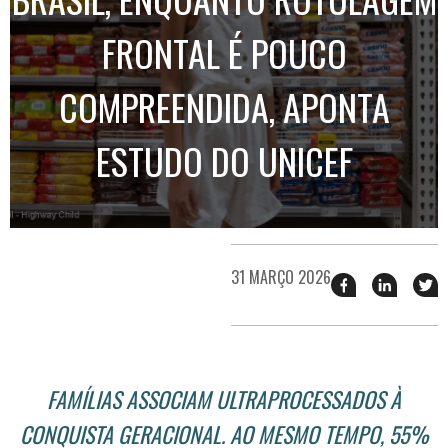
FRONTAL É POUCO
COMPREENDIDA, APONTA
ESTUDO DO UNICEF
31 MARÇO 2026
Compartilhar
Compart
T
esse
esse
e
post
post
n
no
no
j
Facebook
linkedin
FAMÍLIAS ASSOCIAM ULTRAPROCESSADOS À
CONQUISTA GERACIONAL. AO MESMO TEMPO, 55%