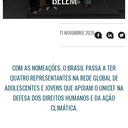
11 NOVEMBRO 2025
Compartilhar
Compart
T
esse
esse
e
post
post
n
no
no
j
Facebook
linkedin
COM AS NOMEAÇÕES, O BRASIL PASSA A TER
QUATRO REPRESENTANTES NA REDE GLOBAL DE
ADOLESCENTES E JOVENS QUE APOIAM O UNICEF NA
DEFESA DOS DIREITOS HUMANOS E DA AÇÃO
CLIMÁTICA.